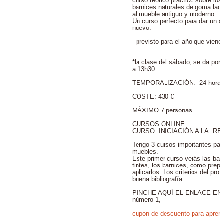
curso teórico práctico sobre los
barnices naturales de goma lac
al mueble antiguo y moderno.
Un curso perfecto para dar un 
nuevo.
previsto para el año que vien
*la clase del sábado, se da po
a 13h30.
TEMPORALIZACIÓN: 24 ho
COSTE: 430 €
MÁXIMO 7 personas.
CURSOS ONLINE:
CURSO: INICIACIÓN A LA 
Tengo 3 cursos importantes pa
muebles.
Este primer curso verás las ba
tintes, los barnices, como pre
aplicarlos. Los criterios del p
buena bibliografía
PINCHE AQUÍ EL ENLACE 
número 1,
cupon de descuento para apre