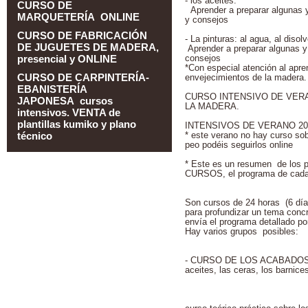
- los aceites:
CURSO DE
Aprender a preparar algunas y
MARQUETERÍA ONLINE
y consejos
CURSO DE FABRICACIÓN
- La pinturas: al agua, al disol
DE JUGUETES DE MADERA,
Aprender a preparar algunas y
presencial y ONLINE
consejos
*Con especial atención al apre
CURSO DE CARPINTERÍA-
envejecimientos de la madera.
EBANISTERÍA
CURSO INTENSIVO DE VERA
JAPONESA cursos
LA MADERA.
intensivos. VENTA de
plantillas kumiko y plano
INTENSIVOS DE VERANO 20
técnico
* este verano no hay curso so
peo podéis seguirlos online
* Este es un resumen de los p
CURSOS, el programa de cada 
Son cursos de 24 horas (6 días
para profundizar un tema concr
envía el programa detallado p
Hay varios grupos posibles:
- CURSO DE LOS ACABADOS D
aceites, las ceras, los barnice