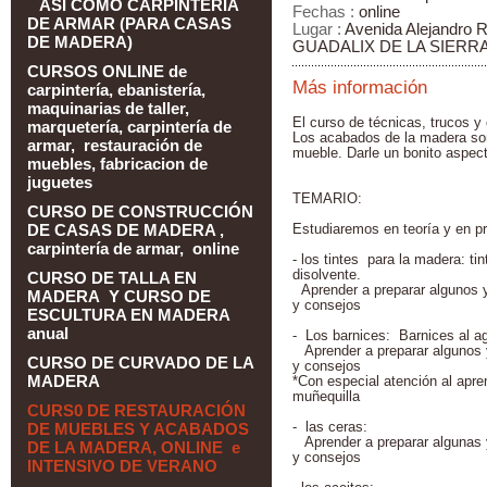
ASI COMO CARPINTERÍA
Fechas :
online
DE ARMAR (PARA CASAS
Lugar :
Avenida Alejandro Ru
DE MADERA)
GUADALIX DE LA SIERRA 
CURSOS ONLINE de
Más información
carpintería, ebanistería,
maquinarias de taller,
El curso de técnicas, trucos y 
marquetería, carpintería de
Los acabados de la madera so
armar, restauración de
mueble. Darle un bonito aspec
muebles, fabricacion de
juguetes
TEMARIO:
CURSO DE CONSTRUCCIÓN
DE CASAS DE MADERA ,
Estudiaremos en teoría y en pr
carpintería de armar, online
- los tintes para la madera: tint
disolvente.
CURSO DE TALLA EN
Aprender a preparar algunos y
MADERA Y CURSO DE
y consejos
ESCULTURA EN MADERA
anual
- Los barnices: Barnices al agu
Aprender a preparar algunos 
CURSO DE CURVADO DE LA
y consejos
MADERA
*Con especial atención al apre
muñequilla
CURS0 DE RESTAURACIÓN
DE MUEBLES Y ACABADOS
- las ceras:
Aprender a preparar algunas 
DE LA MADERA, ONLINE e
y consejos
INTENSIVO DE VERANO