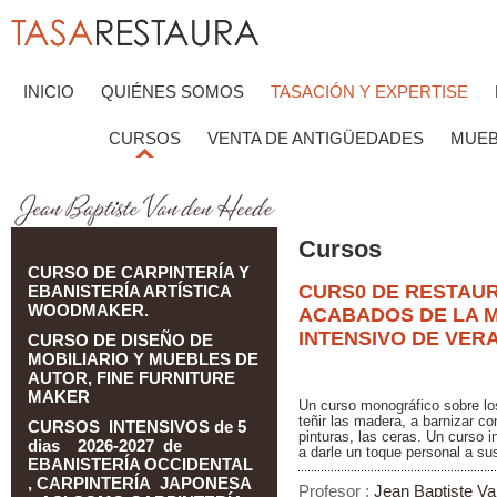
INICIO
QUIÉNES SOMOS
TASACIÓN Y EXPERTISE
CURSOS
VENTA DE ANTIGÜEDADES
MUEB
Cursos
CURSO DE CARPINTERÍA Y
CURS0 DE RESTAUR
EBANISTERÍA ARTÍSTICA
WOODMAKER.
ACABADOS DE LA M
INTENSIVO DE VER
CURSO DE DISEÑO DE
MOBILIARIO Y MUEBLES DE
AUTOR, FINE FURNITURE
MAKER
Un curso monográfico sobre lo
teñir las madera, a barnizar c
CURSOS INTENSIVOS de 5
pinturas, las ceras. Un curso 
dias 2026-2027 de
a darle un toque personal a su
EBANISTERÍA OCCIDENTAL
, CARPINTERÍA JAPONESA
Profesor :
Jean Baptiste V